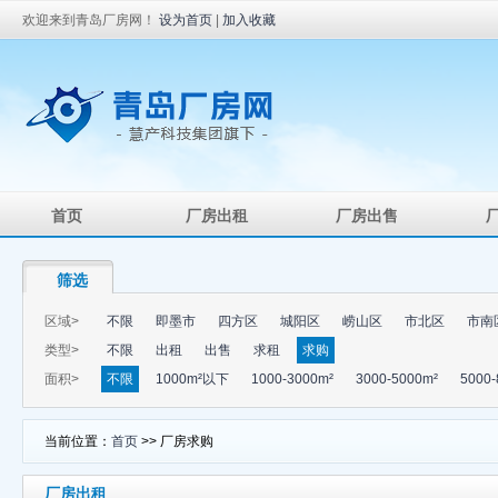
欢迎来到青岛厂房网！
设为首页
|
加入收藏
首页
厂房出租
厂房出售
筛选
区域>
不限
即墨市
四方区
城阳区
崂山区
市北区
市南
类型>
不限
出租
出售
求租
求购
面积>
不限
1000m²以下
1000-3000m²
3000-5000m²
5000-
当前位置：
首页
>> 厂房求购
厂房出租