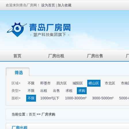
欢迎来到青岛厂房网！
设为首页
|
加入收藏
首页
厂房出租
厂房出售
筛选
区域>
不限
即墨市
四方区
城阳区
崂山区
市北区
市南
类型>
不限
出租
出售
求租
求购
面积>
不限
1000m²以下
1000-3000m²
3000-5000m²
5000-
当前位置：
首页
>> 厂房求购
厂房出租