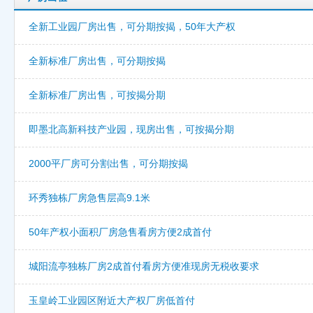
全新工业园厂房出售，可分期按揭，50年大产权
全新标准厂房出售，可分期按揭
全新标准厂房出售，可按揭分期
即墨北高新科技产业园，现房出售，可按揭分期
2000平厂房可分割出售，可分期按揭
环秀独栋厂房急售层高9.1米
50年产权小面积厂房急售看房方便2成首付
城阳流亭独栋厂房2成首付看房方便准现房无税收要求
玉皇岭工业园区附近大产权厂房低首付