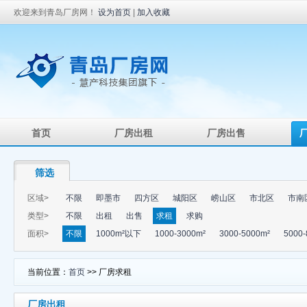
欢迎来到青岛厂房网！
设为首页
|
加入收藏
首页
厂房出租
厂房出售
筛选
区域>
不限
即墨市
四方区
城阳区
崂山区
市北区
市南
类型>
不限
出租
出售
求租
求购
面积>
不限
1000m²以下
1000-3000m²
3000-5000m²
5000-
当前位置：
首页
>> 厂房求租
厂房出租