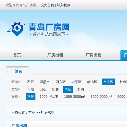
欢迎来到青岛厂房网！
设为首页
|
加入收藏
首页
厂房出租
厂房出售
筛选
区域>
不限
即墨市
四方区
城阳区
崂山区
市北区
市南
类型>
不限
出租
出售
求租
求购
面积>
不限
1000m²以下
1000-3000m²
3000-5000m²
5000-
当前位置：
首页
>> 厂房求租
厂房出租