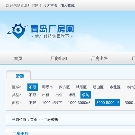
欢迎来到青岛厂房网！
设为首页
|
加入收藏
首页
厂房出租
厂房出售
筛选
区域>
不限
即墨市
四方区
城阳区
崂山区
市北区
市南
类型>
不限
出租
出售
求租
求购
面积>
不限
1000m²以下
1000-3000m²
3000-5000m²
5000-
当前位置：
首页
>> 厂房求购
厂房出租