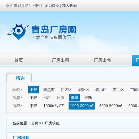
欢迎来到青岛厂房网！
设为首页
|
加入收藏
首页
厂房出租
厂房出售
筛选
区域>
不限
即墨市
四方区
城阳区
崂山区
市北区
市南
类型>
不限
出租
出售
求租
求购
面积>
不限
1000m²以下
1000-3000m²
3000-5000m²
5000-
当前位置：
首页
>> 厂房求租
厂房出租