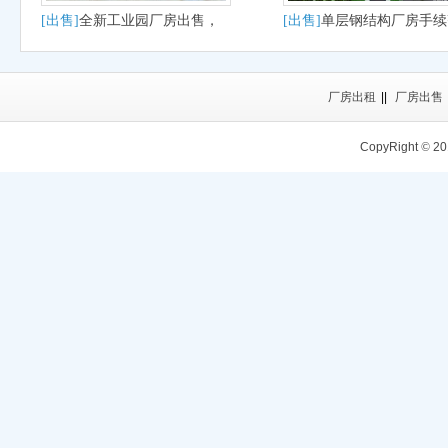
[出售]
全新工业园厂房出售，
[出售]
单层钢结构厂房手续
可分期按揭，50年大产权
全
厂房出租
||
厂房出售
CopyRight
©
20