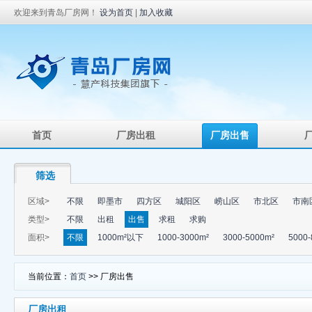
欢迎来到青岛厂房网！
设为首页
|
加入收藏
首页
厂房出租
厂房出售
筛选
区域>
不限
即墨市
四方区
城阳区
崂山区
市北区
市南
类型>
不限
出租
出售
求租
求购
面积>
不限
1000m²以下
1000-3000m²
3000-5000m²
5000-
当前位置：
首页
>> 厂房出售
厂房出租